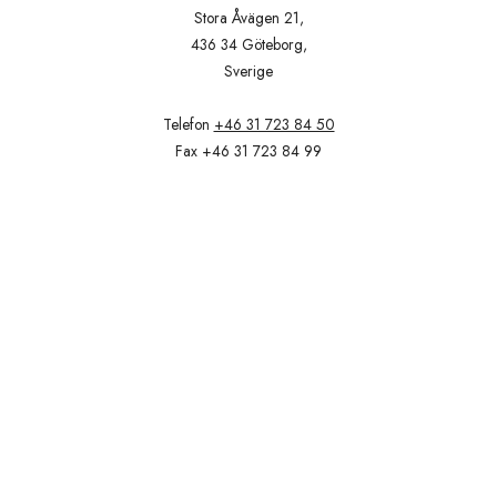
Stora Åvägen 21,
436 34 Göteborg,
Sverige
Telefon
+46 31 723 84 50
Fax +46 31 723 84 99
Email
info@idioma.se
Villkor och bestämmelser
|
Data Protection and Privacy Policy
Copyright © 2026 | idioma Co., Ltd. All rights reserved.