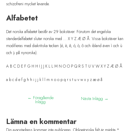
schizofreni mycket levande.
Alfabetet
Det norska alfabetet består av 29 bokstäver. Förutom det engelska
standardalfabetet slutar norska med ... X Y Z Æ Ø Å. Vissa bokstäver kan
modifieras med diakritiska tecken (é, è, ê, ó, ò, ô och ibland även ì och ù
och ỳ på nynorska).
A B C D E F G H H I J J K L L M N O O P Q R S T U V W X Y Z Æ Ø Å
a b c d e f g h h i j j k l l m n o o p q r s t u v w x y z æ ø å
←
Föregående
Nästa Inlägg
→
Inlägg
Lämna en kommentar
Din e-postadress kommer inte publiceras.
Obligatoriska fält är märkta
*