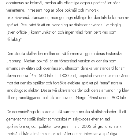
domineras av bokmål, medan alla offentliga organ upprätthåller båda
varianterna. Intressant nog är både bokmål och nynorsk
bara
skrivande
standarder, men ger inga riktlinjer för den talade formen av
språket. Resultatet är att en blandning av dialekter används i vardaglig
(även officiell) kommunikation och ingen talad form betraktas som
"felaktig".
Den största skillnaden mellan de två formerna ligger i deras historiska
ursprung. Medan bokmål är en förnorskad version av danska som
används av eliten och överklassen, eftersom danska var standard för att
skriva norska från 1500-talet till 1800-talet, uppstod nynorsk ur motståndet
mot det danska språket och försökte etablera språket på "rena" norska
landsbygdsdialekter. Dessa två skrivstandarder och deras användning blev
till en grundläggande politisk kontrovers i Norge främst under 1900-talet.
De decennielånga försöken att slå samman norska skriftstandarder till ett
gemensamt språk (kallat samnorska) misslyckades efter en rad
språkreformer, och politiken övergavs till slut 2002 på grund av starkt
motstånd från allmänheten, vilket håller denna intressanta språkliga