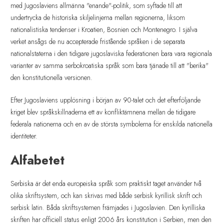
med Jugoslaviens allmänna "enande"-politik, som syftade till att
undertrycka de historiska skiljelinjerna mellan regionerna, liksom
nationalistiska tendenser i Kroatien, Bosnien och Montenegro. I själva
verket ansågs de nu accepterade fristående språken i de separata
nationalstaterna i den tidigare jugoslaviska federationen bara vara regionala
varianter av samma serbokroatiska språk som bara tjänade till att "berika"
den konstitutionella versionen.
Efter Jugoslaviens upplösning i början av 90-talet och det efterföljande
kriget blev språkskillnaderna ett av konfliktämnena mellan de tidigare
federala nationerna och en av de största symbolerna för enskilda nationella
identiteter.
Alfabetet
Serbiska är det enda europeiska språk som praktiskt taget använder två
olika skriftsystem, och kan skrivas med både serbisk kyrillisk skrift och
serbisk latin. Båda skriftsystemen främjades i Jugoslavien. Den kyrilliska
skriften har officiell status enligt 2006 års konstitution i Serbien, men den