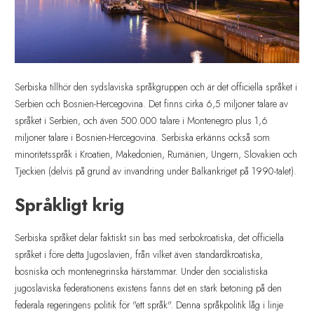
Serbiska tillhör den sydslaviska språkgruppen och är det officiella språket i
Serbien och Bosnien-Hercegovina. Det finns cirka 6,5 miljoner talare av
språket i Serbien, och även 500.000 talare i Montenegro plus 1,6
miljoner talare i Bosnien-Hercegovina. Serbiska erkänns också som
minoritetsspråk i Kroatien, Makedonien, Rumänien, Ungern, Slovakien och
Tjeckien (delvis på grund av invandring under Balkankriget på 1990-talet).
Språkligt krig
Serbiska språket delar faktiskt sin bas med serbokroatiska, det officiella
språket i före detta Jugoslavien, från vilket även standardkroatiska,
bosniska och montenegrinska härstammar. Under den socialistiska
jugoslaviska federationens existens fanns det en stark betoning på den
federala regeringens politik för "ett språk". Denna språkpolitik låg i linje