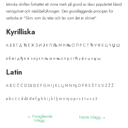
latinska skriften fortsätter att vinna mark på grund av dess popularitet bland
näringslivet och stadsbefolkningen. Den grundläggande principen för
serbiska är "Skriv som du talar och läs som det är skrivet".
Kyrilliska
А Б В Г Д Ђ Е Ж З И Ј К Л Љ М Н Њ О П Р С Т Ћ У Ф Х Ц Ч Џ Ш
а б в г д ђ е ж з и ј к л љ м н њ о п р с т ћ у ф х ц ч џ ш
Latin
A B C Č Ć D Dž Đ E F G H I J K L Lj M N Nj O P R S Š T U V Z Ž Ž
a b c č ć d dž đ e f g h h i j k l lj m n nj o p r s š t u v z ž
←
Föregående
Nästa Inlägg
→
Inlägg