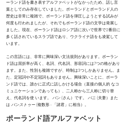
ーランド語を書き表すアルファベットがなかったため、話し言
葉としてのみ存在していました。ポーランドとポーランド人の
歴史は非常に複雑で、ポーランド語を弾圧しようとする試みが
何度も行われましたが、それでもポーランド語の文学は発展し
ました。現在、ポーランド語はロシア語に次いで世界で2番目に
多く話されているスラブ語であり、ウクライナ語をも凌駕して
います。
この言語には、非常に興味深い文法規則があります。ポーラン
ド語は屈折率が高く、名詞、代名詞、形容詞には7つの格があり
ます。また、性別も複雑ですが、時制は3つしかありません。ま
た、定冠詞や不定冠詞もありません。興味深いことに、ポーラ
ンド語では、誰かに正式に話しかける場合（直接の個人的 なコ
ミュニケーションであっても）、二人称から三人称に切り替
え、代名詞を使 います。
パン
(さん）です。
パニ
(夫妻）また
は
パンストゥー
(複数形 - 「諸君」に相当）。
ポーランド語アルファベット