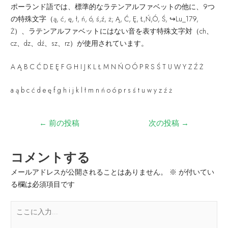
ポーランド語では、標準的なラテンアルファベットの他に、9つ
の特殊文字（ą, ć, ę, ł, ń, ó, ś,ź, ż; Ą, Ć, Ę, Ł,Ń,Ó, Ś, ↪Lu_179,
Ż）、ラテンアルファベットにはない音を表す特殊文字対（ch、
cz、dz、dź、sz、rz）が使用されています。
A Ą B C Ć D E Ę F G H I J K L Ł M N Ń O Ó P R S Ś T U W Y Z Ź Ż
a ą b c ć d e ę f g h i j k l ł m n ń o ó p r s ś t u w y z ź ż
←
前の投稿
次の投稿
→
コメントする
メールアドレスが公開されることはありません。
※
が付いてい
る欄は必須項目です