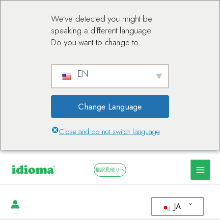
We've detected you might be
speaking a different language.
Do you want to change to:
EN
Change Language
Close and do not switch language
翻訳見積りへ
JA