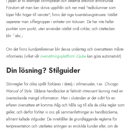
I Japan är till exempel skriftspråket och sederna drastiskt annorlunda.
Förutom att man kan skriva uppifrån och ner med "radkolumner som
löper från höger till vänster", finns det inga tusentalsavgränsare. Istället
separerar man siffergrupper i enheter om tiotusen. De har inte heller
punkter som punkt, utan använder istället små cirklar, och citattecken
blir「abc」.
Om det finns kundpreferenser blir dessa undantag och översättaren måste
informeras (vilket vår
översättningsplattform iQube
kan göra automatiskt).
Din lösning? Stilguider
Skrivregler för olika språk förklaras i detalj i stilmanualer, t.ex.
Chicago
Manual of Style
. Sådana handböcker är faktiskt intressant läsning med en
överraskande mängd information. Men i slutändan är det svårt för en
erfaren översättare att komma ihåg och hålla sig till alla de olika regler som
gäller, och därför förlitar vi oss på sammanfattningar av handböckerna,
allmänt kallade stilguider. De innehåller de grundläggande reglerna för
textpresentation och utarbetas antingen av enskilda kunder eller, om de