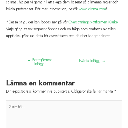
saknas, hjälper vi gärna till att skapa dem baserat på allmänna regler och
lokala preferenser. För mer information, besök
www.idioma.com
!
*Dessa stilguider kan laddas ner på vår
Översättningsplattformen iQube
.
Varje gång ett textsegment öppnas och en fråga som omfattas av stilen
upptäcks, påpekas detta för översättaren och därefter för granskaren.
←
Föregående
Nästa Inlägg
→
Inlägg
Lämna en kommentar
Din e-postadress kommer inte publiceras.
Obligatoriska fält är märkta
*