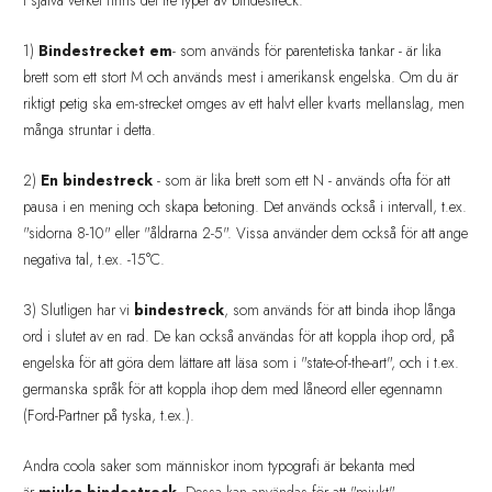
I själva verket finns det tre typer av bindestreck:
1)
Bindestrecket em
- som används för parentetiska tankar - är lika
brett som ett stort M och används mest i amerikansk engelska. Om du är
riktigt petig ska em-strecket omges av ett halvt eller kvarts mellanslag, men
många struntar i detta.
2)
En bindestreck
- som är lika brett som ett N - används ofta för att
pausa i en mening och skapa betoning. Det används också i intervall, t.ex.
"sidorna 8-10" eller "åldrarna 2-5". Vissa använder dem också för att ange
negativa tal, t.ex. -15°C.
3) Slutligen har vi
bindestreck
, som används för att binda ihop långa
ord i slutet av en rad. De kan också användas för att koppla ihop ord, på
engelska för att göra dem lättare att läsa som i "state-of-the-art", och i t.ex.
germanska språk för att koppla ihop dem med låneord eller egennamn
(Ford-Partner på tyska, t.ex.).
Andra coola saker som människor inom typografi är bekanta med
är
mjuka bindestreck
. Dessa kan användas för att "mjukt"