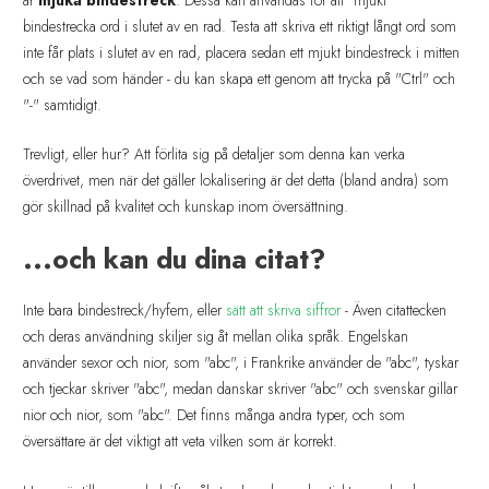
bindestrecka ord i slutet av en rad. Testa att skriva ett riktigt långt ord som
inte får plats i slutet av en rad, placera sedan ett mjukt bindestreck i mitten
och se vad som händer - du kan skapa ett genom att trycka på "Ctrl" och
"-" samtidigt.
Trevligt, eller hur? Att förlita sig på detaljer som denna kan verka
överdrivet, men när det gäller lokalisering är det detta (bland andra) som
gör skillnad på kvalitet och kunskap inom översättning.
...och kan du dina citat?
Inte bara bindestreck/hyfem, eller
sätt att skriva siffror
- Även citattecken
och deras användning skiljer sig åt mellan olika språk. Engelskan
använder sexor och nior, som "abc", i Frankrike använder de "abc", tyskar
och tjeckar skriver "abc", medan danskar skriver "abc" och svenskar gillar
nior och nior, som "abc". Det finns många andra typer, och som
översättare är det viktigt att veta vilken som är korrekt.