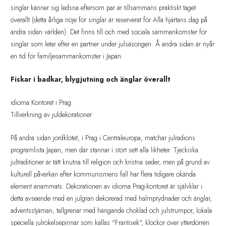
singlar känner sig ledsna eftersom par är tillsammans praktiskt taget
överallt (detta årliga nöje för singlar är reserverat för Alla hjärtans dag på
andra sidan världen). Det finns till och med sociala sammankomster för
singlar som letar efter en partner under julsäsongen. Å andra sidan är nyår
en tid för familjesammankomster i Japan.
Fiskar i badkar, blygjutning och änglar överallt
idioma Kontoret i Prag
Tillverkning av juldekorationer
På andra sidan jordklotet, i Prag i Centraleuropa, matchar julradions
programlista Japan, men där stannar i stort sett alla likheter. Tjeckiska
jultraditioner är tätt knutna till religion och kristna seder, men på grund av
kulturell påverkan efter kommunismens fall har flera tidigare okända
element anammats. Dekorationen av idioma Prag-kontoret är självklar i
detta avseende med en julgran dekorerad med halmprydnader och änglar,
adventsstjärnan, tallgrenar med hängande choklad och julstrumpor, lokala
speciella julrökelsepinnar som kallas "Frantisek", klockor över ytterdörren