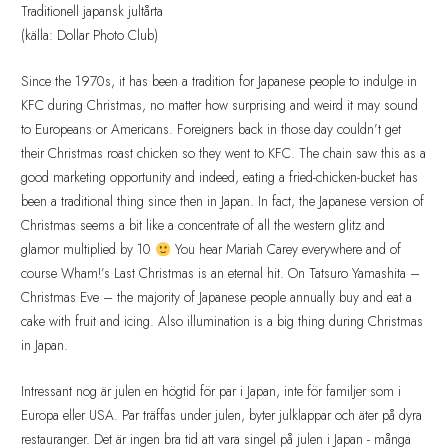
Traditionell japansk jultårta
(källa: Dollar Photo Club)
Since the 1970s, it has been a tradition for Japanese people to indulge in
KFC during Christmas, no matter how surprising and weird it may sound
to Europeans or Americans. Foreigners back in those day couldn’t get
their Christmas roast chicken so they went to KFC. The chain saw this as a
good marketing opportunity and indeed, eating a fried-chicken-bucket has
been a traditional thing since then in Japan. In fact, the Japanese version of
Christmas seems a bit like a concentrate of all the western glitz and
glamor multiplied by 10
You hear Mariah Carey everywhere and of
course Wham!’s Last Christmas is an eternal hit. On Tatsuro Yamashita –
Christmas Eve – the majority of Japanese people annually buy and eat a
cake with fruit and icing. Also illumination is a big thing during Christmas
in Japan.
Intressant nog är julen en högtid för par i Japan, inte för familjer som i
Europa eller USA. Par träffas under julen, byter julklappar och äter på dyra
restauranger. Det är ingen bra tid att vara singel på julen i Japan - många