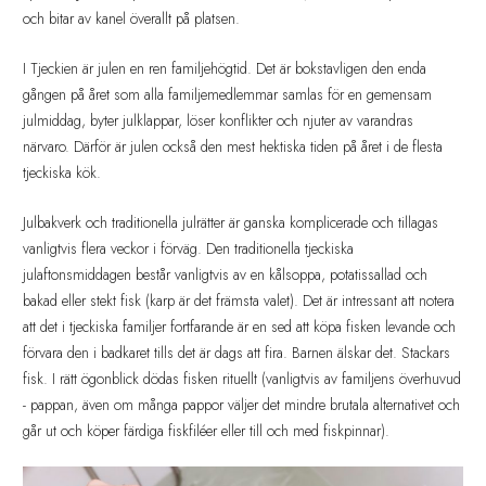
och bitar av kanel överallt på platsen.
I Tjeckien är julen en ren familjehögtid. Det är bokstavligen den enda
gången på året som alla familjemedlemmar samlas för en gemensam
julmiddag, byter julklappar, löser konflikter och njuter av varandras
närvaro. Därför är julen också den mest hektiska tiden på året i de flesta
tjeckiska kök.
Julbakverk och traditionella julrätter är ganska komplicerade och tillagas
vanligtvis flera veckor i förväg. Den traditionella tjeckiska
julaftonsmiddagen består vanligtvis av en kålsoppa, potatissallad och
bakad eller stekt fisk (karp är det främsta valet). Det är intressant att notera
att det i tjeckiska familjer fortfarande är en sed att köpa fisken levande och
förvara den i badkaret tills det är dags att fira. Barnen älskar det. Stackars
fisk. I rätt ögonblick dödas fisken rituellt (vanligtvis av familjens överhuvud
- pappan, även om många pappor väljer det mindre brutala alternativet och
går ut och köper färdiga fiskfiléer eller till och med fiskpinnar).