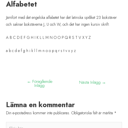
Alfabetet
Jämfört med det engelska alfabetet har det latinska språket 23 bokstäver
och saknar bokstäverna J, U och W, och det har ingen kursiv skrift.
A B C D E F G H I K L L M N O O P Q R S T V X Y Z
a b c d e f g h i k l l m n o o p q r s t v x y z
←
Föregående
Nästa Inlägg
→
Inlägg
Lämna en kommentar
Din e-postadress kommer inte publiceras.
Obligatoriska fält är märkta
*